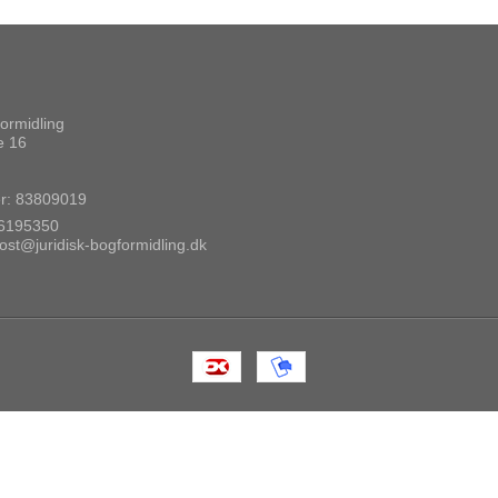
formidling
e 16
: 83809019
6195350
ost@juridisk-bogformidling.dk