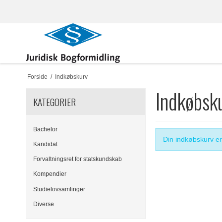
Forside
/
Indkøbskurv
Indkøbsk
KATEGORIER
Bachelor
Din indkøbskurv e
Kandidat
Forvaltningsret for statskundskab
Kompendier
Studielovsamlinger
Diverse