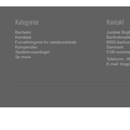
Kategorier
Kontakt
Bachelor
Juridisk Bog
Kandidat
Bartholinsall
Forvaltningsret for statskundskab
8000 Aarhus
Kompendier
Danmark
Studielovsamlinger
CVR-nummer
Se mere
Telefonnr.:
8
E-mail
:
bogp