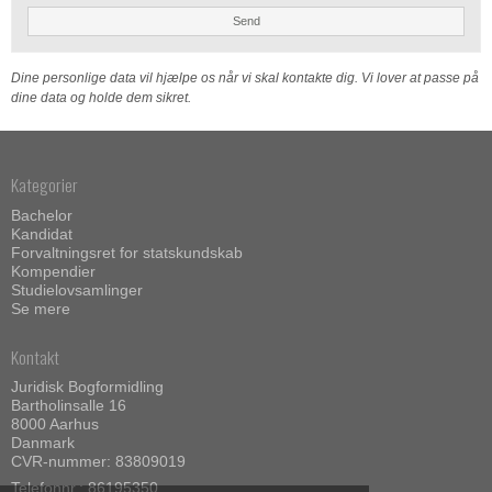
Send
Dine personlige data vil hjælpe os når vi skal kontakte dig. Vi lover at passe på
dine data og holde dem sikret.
Kategorier
Bachelor
Kandidat
Forvaltningsret for statskundskab
Kompendier
Studielovsamlinger
Se mere
Kontakt
Juridisk Bogformidling
Bartholinsalle 16
8000 Aarhus
Danmark
CVR-nummer: 83809019
Telefonnr.:
86195350