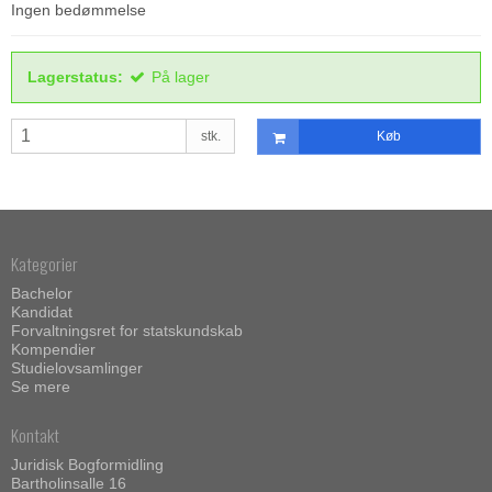
Ingen bedømmelse
Lagerstatus:
På lager
stk.
Køb
Kategorier
Bachelor
Kandidat
Forvaltningsret for statskundskab
Kompendier
Studielovsamlinger
Se mere
Kontakt
Juridisk Bogformidling
Bartholinsalle 16