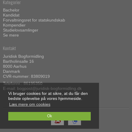
Kategorier
Bachelor
Kandidat
Forvaltningsret for statskundskab
Kompendier
Studielovsamlinger
Se mere
Kontakt
Juridisk Bogformidling
Bartholinsalle 16
8000 Aarhus
Danmark
CVR-nummer: 83809019
Telefonnr.:
86195350
E-mail
:
bogpost@juridisk-bogformidling.dk
Vi bruger cookies for at sikre, at du får den
bedste oplevelse på vores hjemmeside.
Læs mere om cookies
Ok